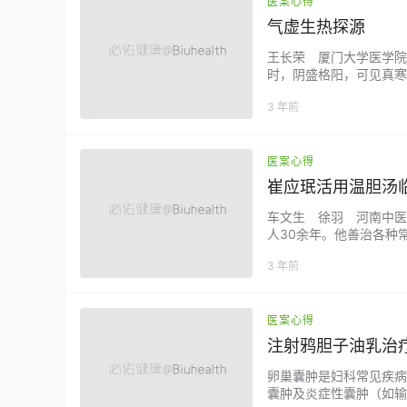
医案心得
气虚生热探源
王长荣 厦门大学医学院
时，阴盛格阳，可见真寒
阳的假热证的。中医基础
3 年前
了。 “气虚生热”理论
生内热，金元时代李东垣更
医案心得
崔应珉活用温胆汤
车文生 徐羽 河南中医
人30余年。他善治各种
临床用验于此。 刨根探
3 年前
的《外台秘要》中均有记
皮、竹茹、甘草、生姜六味
医案心得
注射鸦胆子油乳治
卵巢囊肿是妇科常见疾病
囊肿及炎症性囊肿（如输