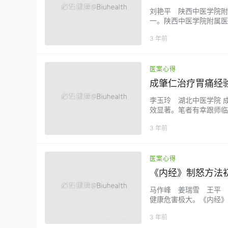
刘艳平 陕西中医学院附
一。陕西中医学院附属医
症等骨伤科疾病疗效显著
3 年前
07年3月2日初诊。 
膏药后稍有缓解，近一…..
医案心得
成肇仁治疗胃痛经
李玉玲 湖北中医学院 
效显著。笔者有幸跟师临
以“脾胃虚-气滞-湿阻
3 年前
发为胃脘痞胀不适或疼痛
脾胃同属中焦，然胃为阳明
医案心得
《内经》制怒方法
马作峰 姜瑞雪 王平 
健康危害极大。《内经》中
人善怒”、“肝气虚则恐
3 年前
由于怒对人体的影响以消