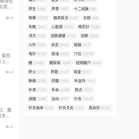
教授在
实质。
养生
(984)
养胃
(187)
十二经脉
(98)
理论的
89
咳嗽
(1357)
器具技法
(162)
太极
(99)
术经验
失眠
(653)
心脏病
(209)
梅花针
(108)
汤方
(121)
润肠通便
(135)
润肺
(325)
火针
(105)
状态
(810)
瑜伽
(112)
电针
(134)
痰浊
(165)
穴位
(2019)
；直而
床上某
糖
(1665)
糖尿病
(456)
经络腧穴
(416)
常与情
肝火
(217)
肝脏
(214)
肾虚
(541)
65
胃，盖
肿瘤
(356)
药膳
(105)
补益剂
(110)
补肾
(753)
补血
(449)
观点
(237)
调理
(388)
运动
(977)
针灸
(1817)
针灸临床
(319)
针灸文化
(107)
高血压
(733)
曰：腹
过多等
。治疗
61
15g，