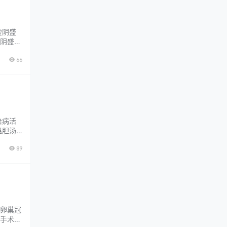
虚阴盛
阴盛格
甚明
66
气虚而
治病活
温胆汤
焘编撰
89
实、陈
卵巢冠
手术治