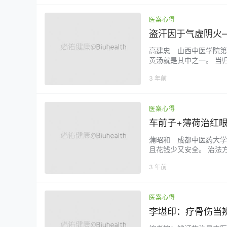
值。本文试从《内…...
医案心得
盗汗因于气虚阴火
高建忠 山西中医学院第
黄汤就是其中之一。 当
份，黄芪倍量组成，原书
3 年前
之主方。当代医家也有将
口一词，认为主治“阴虚有火
医案心得
车前子+薄荷治红
蒲昭和 成都中医药大学
且花钱少又安全。 治法方
升，待药液凉后用消毒纱
3 年前
5次。患者一般3～5天
子擅治目赤肿痛，对…...
医案心得
李堪印：疗骨伤当