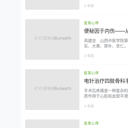
疗，但手术具有一定创伤
3 年前
全摘除较困难，囊肿易破
需住院，费用高。在B超引导
医案心得
便秘因于内伤——
高建忠 山西中医学院第
实、大黄、厚朴、杏仁，
便则硬，其脾为约，麻仁
3 年前
活、桃仁、麻子仁，炼蜜
皆能闭塞也，润燥、和血、
医案心得
电针治疗四肢骨科
手术后疼痛是一种复杂的
质作用于心肌和血管平滑
眠。手术创伤引起气血不
3 年前
实践证明针刺内麻点具有
手术后镇痛的作用，有利于
医案心得