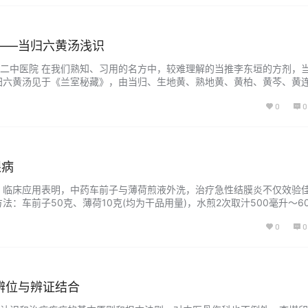
——当归六黄汤浅识
二中医院 在我们熟知、习用的名方中，较难理解的当推李东垣的方剂，
归六黄汤见于《兰室秘藏》，由当归、生地黄、熟地黄、黄柏、黄芩、黄
指出本方为“治盗汗之圣药也”。后世医家对本方倍加推崇，认为本方为治
0
0
其主治范围扩大到自汗以及其他杂病方面。 对于本方的主治，历代医家
，令…...
眼病
 临床应用表明，中药车前子与薄荷煎液外洗，治疗急性结膜炎不仅效验
法：车前子50克、薄荷10克(均为干品用量)，水煎2次取汁500毫升～6
布蘸药汁洗患眼，洗时拨开上下眼睑，使药物进入球结膜，每日1剂，每
0
0
即可痊愈。 车前子，味甘性寒，有清肝明目、凉血祛痰、清热利尿等功效
辨位与辨证结合