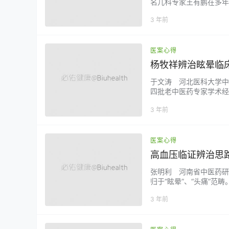
名儿科专家王有鹏在多年
出“急则治其标，缓则治
3 年前
稳等3期，并归纳出“医
喘分为寒哮、实哮、虚…..
医案心得
杨牧祥辨治眩晕临
于文涛 河北医科大学中
四批老中医药专家学术经
从医执教近50载，理论
3 年前
其辨治眩晕的临床经验简
脂血症、脑动脉硬化、椎基
医案心得
高血压临证辨治思
张明利 河南省中医药研
归于“眩晕”、“头痛”范
藤饮、镇肝熄风汤之类，
3 年前
二仙灵 汪某，女，48岁，
mm…...