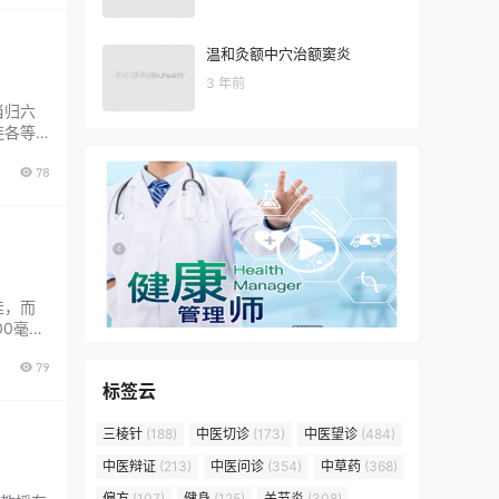
温和灸额中穴治额窦炎
3 年前
当归六
连各等
疗盗汗
78
几乎众
佳，而
00毫
日洗3～
79
。车前
标签云
三棱针
(188)
中医切诊
(173)
中医望诊
(484)
中医辩证
(213)
中医问诊
(354)
中草药
(368)
偏方
(107)
健身
(125)
关节炎
(308)