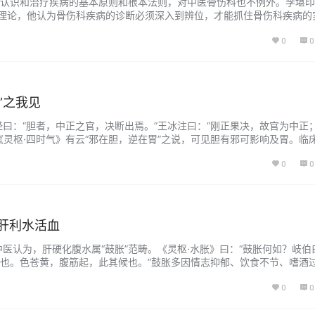
认识和治疗疾病的基本原则和根本法则，对中医骨伤科也不例外。李堪印
”理论，他认为骨伤科疾病的诊断必须深入到辨位，才能抓住骨伤科疾病的
治理论的补充，在诊断和治疗上既符合现代解剖学观点，又是对中医传统
0
0
 袁普卫 陕西中医学院骨伤研究所 李堪印为全国第二批老中医药专家学
医学…...
”之我见
经曰：“胆者，中正之官，决断出焉。”王冰注曰：“刚正果决，故官为中正
《灵枢·四时气》有云“邪在胆，逆在胃”之说，可见胆有邪可影响及胃。临
苦、呕逆、泛酸诸症，大多因胆有郁热、胃气上逆而见是症。胃炎的发作
0
0
机郁结、肝胆失于疏泄、进而殃及脾胃的升降。 病起于肝胆，症见于脾
…...
肝利水活血
中医认为，肝硬化腹水属“鼓胀”范畴。《灵枢·水胀》曰：“鼓胀何如？岐伯
也。色苍黄，腹筋起，此其候也。”鼓胀多因情志抑郁、饮食不节、嗜酒
受损、水湿不运、气滞血瘀，久而久之，造成肝脾血瘀、水裹气结的鼓胀
0
0
、软坚活血为基本疗法。 笔者临床自拟消鼓除胀汤：生牡蛎30g，制鳖甲