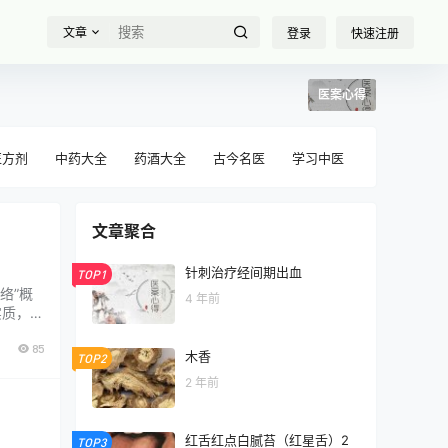
文章
登录
快速注册
医案心得
医方剂
中药大全
药酒大全
古今名医
学习中医
文章聚合
针刺治疗经间期出血
TOP1
络”概
4 年前
实质，也
EI网
85
内
木香
TOP2
2 年前
红舌红点白腻苔（红星舌）2
TOP3