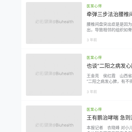
医案心得
牵弹三步法治腰椎
腰椎间盘突出症是是因为
出，导致相邻的组织如脊
乐郭氏治筋手法的基础上
3 年前
主，综合治疗腰椎间盘突
程短、疗效佳，患者痛苦小
医案心得
也谈“二阳之病发心
王金亮 侯红霞 山西省
“二阳之病发心脾，有不
冲任失养，心气不足，不
3 年前
心经、足太阴脾经均为“
论》曰：“二阳之病发心脾，
医案心得
王有鹏治哮喘 急则
本报记者 衣晓峰 对小