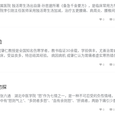
属医院 独活寄生汤出自唐·孙思邈所著《备急千金要方》，是临床常用方
院李引刚主任医师采用独活寄生汤加减，治疗五更腰痛、肩周炎、腰椎间
，现就其临证经验介绍如下。 加柴胡治疗五更腰痛 王某，女，38岁，会
0
0
五更腰痛1年，加重1月。1年前因生气后出现腰痛，每于晨时四五点钟发作，
.
验
成肇仁教授是全国知名伤寒学者，教书临证30余载，学验俱丰，尤善治胃
床，受益良多，特总结其经验。 病因病机 成肇仁认为胃痛者虚实寒热错
”者为多。脾为太阴湿土，喜燥恶湿。脾虚不运，湿浊内生，湿阻气机，不通
0
0
。脾虚不能胃为行其津液，水液并走于大肠则便溏，水湿内阻故舌淡胖苔
…...
初探
张六通 湖北中医学院 “怒”作为七情之一，是一种不可忍受的负性情绪
有“怒则气上”、“多阴者多怒”、“血有余则怒”、“肝病者，两胁下痛引少
，实则怒”等大量涉及“怒”的内容，成为后世医家发挥和完善中医情志理论的
0
0
极为主，所以研究制怒方法对于养生保健具有较大的理论意义和较高的实