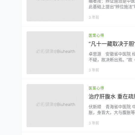
编者按：辨证施治是中医
此基础上提出“辨位施法
辨位施法是对中医辨证施
3 年前
延伸。 刘德玉 张根印
继承工作指导老师，陕西中
医案心得
“凡十一藏取决于胆
卓思源 安徽省中医院 
不疑，故决断出焉。”故
些胆汁反流性胃炎出现口
3 年前
志变动有关，其病机为气
胃为腑，主受纳，居于中焦
医案心得
治疗肝腹水 重在疏
伏新顺 青海省中医院 
胀，身皆大，大与腹胀等
原因导致肝失疏泄、脾气
3 年前
当以疏肝健脾、利水消胀
珍珠母30g，丹参3…...