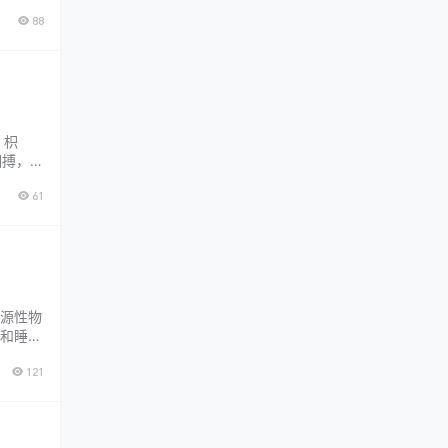
手术完
88
且手术
、枳
相搏，大
、羌
61
血结，
源性物
和睡
肢”，
121
到四肢