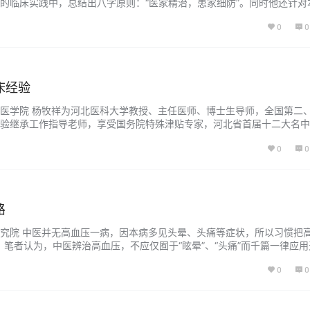
的临床实践中，总结出八字原则：“医家精治，患家细防”。同时他还针对
其本”。 王有鹏以“急则治其标，缓则治其本”为原则，将哮喘分为发作、缓
0
0
家精治，患家细防”等8字心得。在发作期中，他根据中医整体辨证思想，
.
床经验
医学院 杨牧祥为河北医科大学教授、主任医师、博士生导师，全国第二
验继承工作指导老师，享受国务院特殊津贴专家，河北省首届十二大名中
功底深厚，临床经验丰富，辨证用药独特。笔者有幸师从于侧，受益匪浅
0
0
介如下。 眩晕为临床常见病症，中老年人多发，可见于高血压病、颈椎
底动脉供…...
路
究院 中医并无高血压一病，因本病多见头晕、头痛等症状，所以习惯把
畴。笔者认为，中医辨治高血压，不应仅囿于“眩晕”、“头痛”而千篇一律应
而应因证因病施治，方能收到显著疗效。举例说明： 更年期并高血压 滋
0
0
2006年3月6日来诊，诉：近半年以来血压偏高，波动在145～160/95～