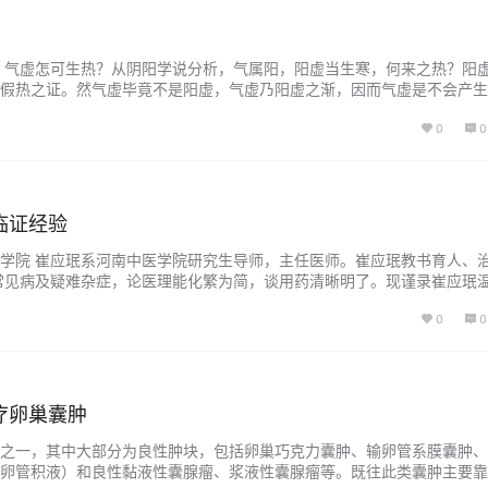
 气虚怎可生热？从阴阳学说分析，气属阳，阳虚当生寒，何来之热？阳
假热之证。然气虚毕竟不是阳虚，气虚乃阳虚之渐，因而气虚是不会产生
理论论述气虚生热甚少，或述而不详，以至对其产生的原因和机理至今不
0
0
最早渊源于《内经》，在《素问·调经论》中就提出因劳倦太过，损伤脾气，
有发挥…...
临证经验
学院 崔应珉系河南中医学院研究生导师，主任医师。崔应珉教书育人、
常见病及疑难杂症，论医理能化繁为简，谈用药清晰明了。现谨录崔应珉
底寻所出 加减化裁尽其途 温胆汤一方在唐代孙思邈《备急千金要方》和王
0
0
载，《外台秘要》言其出于南北朝姚僧垣所撰的《集验方》，由半夏、枳
药组…...
疗卵巢囊肿
之一，其中大部分为良性肿块，包括卵巢巧克力囊肿、输卵管系膜囊肿、
卵管积液）和良性黏液性囊腺瘤、浆液性囊腺瘤等。既往此类囊肿主要靠