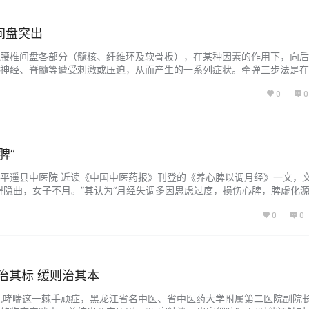
间盘突出
腰椎间盘各部分（髓核、纤维环及软骨板），在某种因素的作用下，向后
神经、脊髓等遭受刺激或压迫，从而产生的一系列症状。牵弹三步法是在
结合现代医学理论，总结出来的以超体重牵引、弹压、侧扳前拔等传统手
0
0
出症的一套方法。该方法经十余年来近千例患者的临床验证，安全有效，
的优点。 诊…...
脾”
平遥县中医院 近读《中国中医药报》刊登的《养心脾以调月经》一文，
得隐曲，女子不月。”其认为“月经失调多因思虑过度，损伤心脾，脾虚化
能奉心而化赤为血，而致形体消瘦及月经量少，甚至经闭。”百思不解。
0
0
二阴”，何来二阳之说？余即重温旧课，查阅资料，以求正解。 《素问·阴
…...
治其标 缓则治其本
儿哮喘这一棘手顽症，黑龙江省名中医、省中医药大学附属第二医院副院