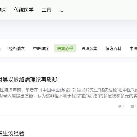
中医
传统医学
工具
…
灸
经络腧穴
中医理疗
医案心得
医理杂集
偏方百科
中
对吴以岭络病理论再质疑
医院 5年前，笔者在《中国中医药报》对吴以岭先生“络病理论”把中医“脉
”对号入座提出质疑，认为这非但不利于探讨“血”及“络”的多层次和多元的
气与血关系的实质。本文主要对其关于“气络”的“神经-内分泌-免疫网络（N
0
0
经》本无“气络”之说，后世所提出的“气络”概念之实质，因其所指的“气”的
寄生汤经验