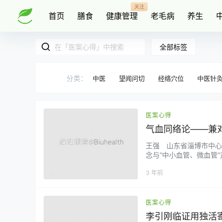
关注
首页
膳食
健康管理
老毛病
养生
全部标签
分类：
中医
望闻问切
经络穴位
中医针
医案心得
气血同络论——兼
王强 山东省淄博市中心
念与“中小血管、微血管
不利于探讨“气”的实质及
3 年前
络）”说提出质疑。 《内
涵…...
医案心得
李引刚临证用独活