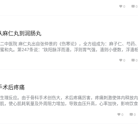
性，术后可能形成新的粘连，尤其是卵巢巧克力囊肿常与周围组织粘连，
0
0
裂造成扩散，而单纯药物治疗如囊肿直径>2厘米，很难使囊肿消失，而
…...
从麻仁丸到润肠丸
二中医院 麻仁丸出自张仲景的《伤寒论》，全方组成为：麻子仁、芍药
蜜和丸。第247条说：“趺阳脉浮而濇，浮则胃气强，濇则小便数，浮濇
丸主之。” 润肠丸出自李东垣的《脾胃论》，全方组成为：大黄、当归梢
0
0
为丸。“治饮食劳倦，大便秘涩，或干燥闭塞不通，全不思食，乃风结、
疏风，…...
手术后疼痛
生理反应。由于骨科手术创伤大，术后疼痛厉害，疼痛刺激使体内释放内
肌，使心肌耗氧量及外周阻力增加，导致血压升高，心率加快，影响饮食
通，经络受阻，而出现伤口疼痛。内麻点靠近足太阴脾经，“脾主肌肉、四
0
0
活血化瘀、疏通经络的作用，经络、气血畅通，使用电针刺激内麻可以达
伤口愈合…...