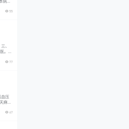
本病提
解、平
55
将小儿哮
、三、
医。他
，现将
77
病、高
高血压
用天麻钩
水清肝
67
100