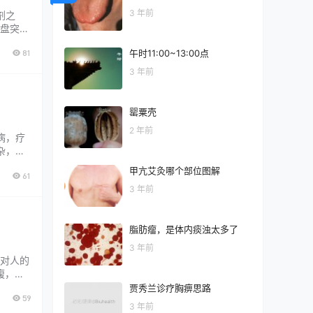
3 年前
剂之
盘突出
计，20
81
午时11:00~13:00点
自行贴
3 年前
罂粟壳
2 年前
病，疗
杂，但
则痛，
甲亢艾灸哪个部位图解
61
白腻。
3 年前
脂肪瘤，是体内痰浊太多了
3 年前
，对人的
腹，令
基础。
贾秀兰诊疗胸痹思路
59
践价
3 年前